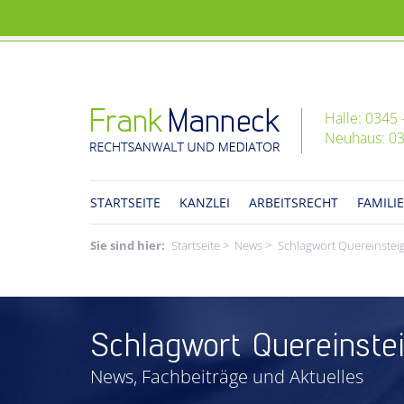
Halle: 0345 
Neuhaus: 03
STARTSEITE
KANZLEI
ARBEITSRECHT
FAMILI
Sie sind hier
Startseite
News
Schlagwort Quereinstei
Schlagwort Quereinste
News, Fachbeiträge und Aktuelles