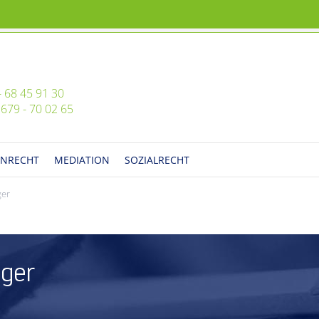
- 68 45 91 30
679 - 70 02 65
ENRECHT
MEDIATION
SOZIALRECHT
ger
iger