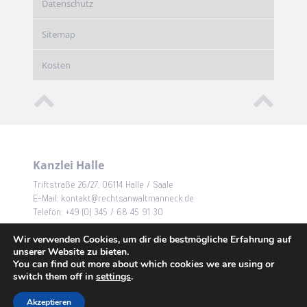
Datenschutz
Sitemap
Kosten
Kanzlei Halle
Triftstraße 26/27, 06114 Halle / Saale
E-Mail: kontakt@rechtsanwaltmanneck.de
Telefon: +49 (0) 345 / 68 45 91 30
Kanzlei Neuhaus
Wir verwenden Cookies, um dir die bestmögliche Erfahrung auf
unserer Website zu bieten.
Eisfelder Straße 7, 98724 Neuhaus / Rwg
You can find out more about which cookies we are using or
E-Mail: kontakt@rechtsanwaltmanneck.de
switch them off in
settings
.
Telefon: +49 (0) 03679 / 70 02 65
Akzeptieren