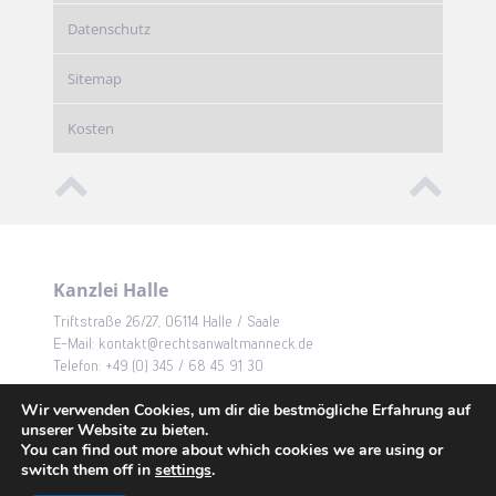
Datenschutz
Sitemap
Kosten
Kanzlei Halle
Triftstraße 26/27, 06114 Halle / Saale
E-Mail: kontakt@rechtsanwaltmanneck.de
Telefon: +49 (0) 345 / 68 45 91 30
Kanzlei Neuhaus
Wir verwenden Cookies, um dir die bestmögliche Erfahrung auf
unserer Website zu bieten.
Eisfelder Straße 7, 98724 Neuhaus / Rwg
You can find out more about which cookies we are using or
E-Mail: kontakt@rechtsanwaltmanneck.de
switch them off in
settings
.
Telefon: +49 (0) 03679 / 70 02 65