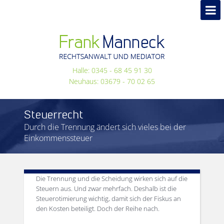
Halle: 0345 - 68 45 91 30
Neuhaus: 03679 - 70 02 65
Steuerrecht
Durch die Trennung ändert sich vieles bei der
Einkommenssteuer
Die Trennung und die Scheidung wirken sich auf die
Steuern aus. Und zwar mehrfach. Deshalb ist die
Steuerotimierung wichtig, damit sich der Fiskus an
den Kosten beteiligt. Doch der Reihe nach.