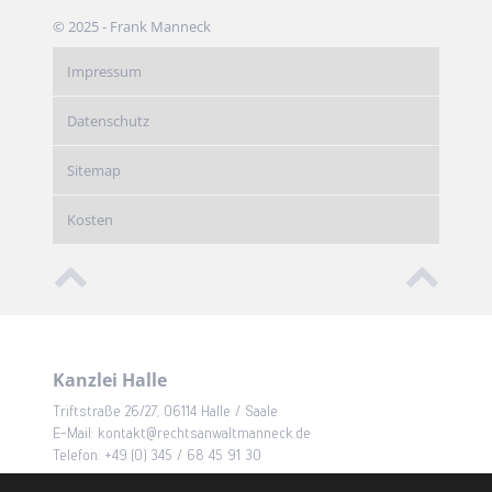
© 2025 - Frank Manneck
Impressum
Datenschutz
Sitemap
Kosten
Kanzlei Halle
Triftstraße 26/27, 06114 Halle / Saale
E-Mail: kontakt@rechtsanwaltmanneck.de
Telefon: +49 (0) 345 / 68 45 91 30