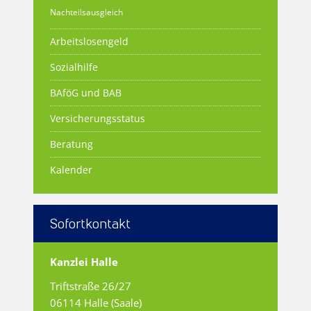
Nachteilsausgleich
Arbeitslosengeld
Sozialhilfe
BAföG und BAB
Versicherungsstatus
Beratung
Kalender
Sofortkontakt
Kanzlei Halle
Triftstraße 26/27
06114 Halle (Saale)