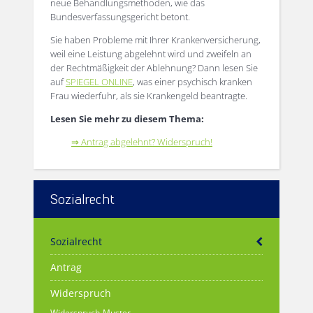
neue Behandlungsmethoden, wie das
Bundesverfassungsgericht betont.
Sie haben Probleme mit Ihrer Krankenversicherung,
weil eine Leistung abgelehnt wird und zweifeln an
der Rechtmäßigkeit der Ablehnung? Dann lesen Sie
auf
SPIEGEL ONLINE
, was einer psychisch kranken
Frau wiederfuhr, als sie Krankengeld beantragte.
Lesen Sie mehr zu diesem Thema:
⇒ Antrag abgelehnt? Widerspruch!
Sozialrecht
Sozialrecht
Antrag
Widerspruch
Widerspruch-Muster